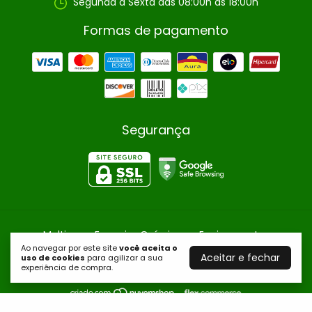
Segunda a Sexta das 08:00h as 18:00h
Formas de pagamento
Segurança
Multiuso
- Ecoquim Químicos e Equipamentos
Ao navegar por este site
você aceita o
©2026. ECOQUIM QUÍMICOS E EQUIPAMENTOS - 27085330000264.
Aceitar e fechar
uso de cookies
para agilizar a sua
Todos os direitos reservados.
experiência de compra.