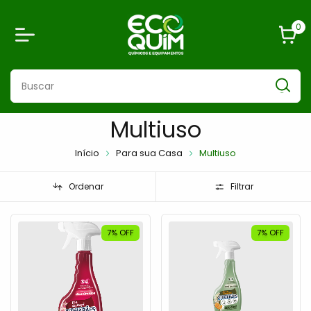
0
Multiuso
Início
Para sua Casa
Multiuso
Ordenar
Filtrar
7
%
OFF
7
%
OFF