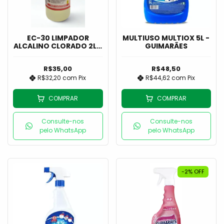
EC-30 LIMPADOR
MULTIUSO MULTIOX 5L -
ALCALINO CLORADO 2L -
GUIMARÃES
ECOQUIM
R$35,00
R$48,50
R$32,20
com
Pix
R$44,62
com
Pix
COMPRAR
COMPRAR
Consulte-nos
Consulte-nos
pelo WhatsApp
pelo WhatsApp
-2
%
OFF