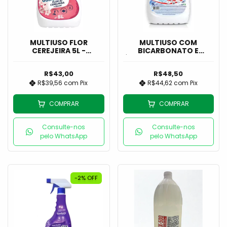
MULTIUSO FLOR
MULTIUSO COM
CEREJEIRA 5L -
BICARBONATO E
GUIMARÃES
ÁLCOOL 5L - GUIMARÃES
R$43,00
R$48,50
R$39,56
com
Pix
R$44,62
com
Pix
COMPRAR
COMPRAR
Consulte-nos
Consulte-nos
pelo WhatsApp
pelo WhatsApp
-2
%
OFF