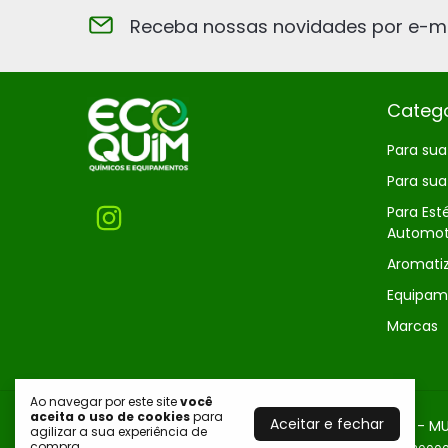
Receba nossas novidades por e-ma
Catego
Para su
Para su
Para Est
Automot
Aromati
Equipam
Marcas
Ao navegar por este site
você
aceita o uso de cookies
para
Aceitar e fechar
AROMATIZANTE LADY PRIME CHÁ BRANCO 360ML - MU
agilizar a sua experiência de
compra.