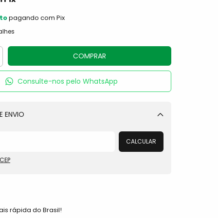
to
pagando com Pix
alhes
Consulte-nos pelo WhatsApp
E ENVIO
Alterar CEP
CALCULAR
 CEP
is rápida do Brasil!