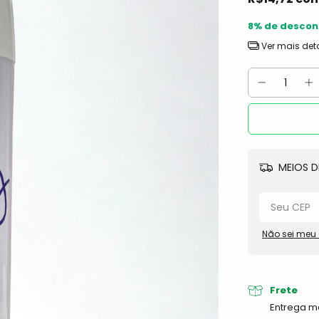
8% de descon
Ver mais det
MEIOS D
Não sei meu
Frete
Entrega ma