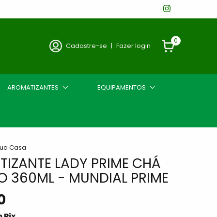
0
Cadastre-se
|
Fazer login
AROMATIZANTES
EQUIPAMENTOS
sua Casa
IZANTE LADY PRIME CHÁ
 360ML - MUNDIAL PRIME
0
m
Pix