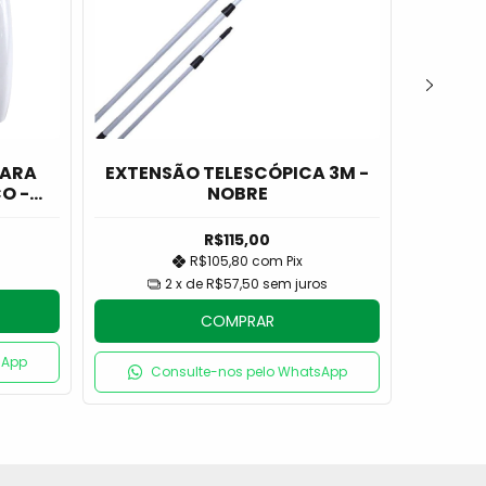
PARA
EXTENSÃO TELESCÓPICA 3M -
C
O -
NOBRE
PL
R$115,00
R$105,80
com
Pix
2
x de
R$57,50
sem juros
COMPRAR
sApp
C
Consulte-nos pelo WhatsApp