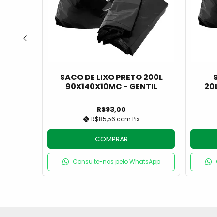
O
SACO DE LIXO PRETO 200L
QUIM
90X140X10MC - GENTIL
20
R$93,00
R$85,56
com
Pix
COMPRAR
atsApp
Consulte-nos pelo WhatsApp