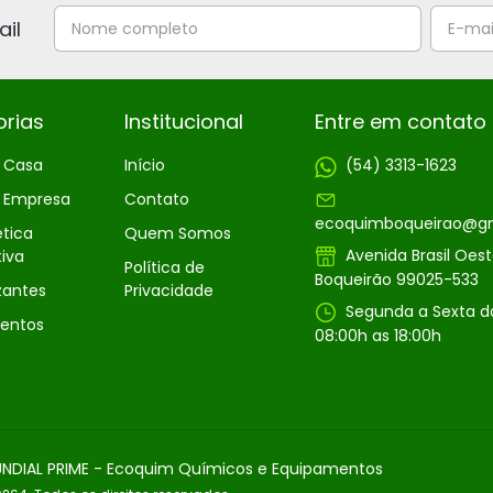
il
rias
Institucional
Entre em contato
a Casa
Início
(54) 3313-1623
a Empresa
Contato
ecoquimboqueirao@g
ética
Quem Somos
Avenida Brasil Oes
iva
Política de
Boqueirão 99025-533
zantes
Privacidade
Segunda a Sexta d
entos
08:00h as 18:00h
NDIAL PRIME
- Ecoquim Químicos e Equipamentos