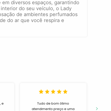
te em diversos espaços, garantindo
nterior do seu veículo, o Lady
sensação de ambientes perfumados
ade do ar que você respira e
, e
Tudo de bom ótimo
Excel
atendimento preço e uma
e pro