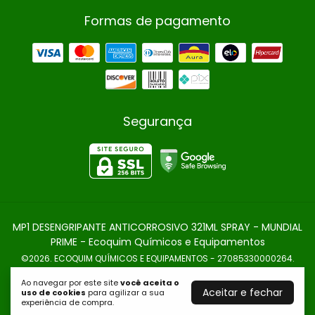
Formas de pagamento
Segurança
MP1 DESENGRIPANTE ANTICORROSIVO 321ML SPRAY - MUNDIAL
PRIME
- Ecoquim Químicos e Equipamentos
©2026. ECOQUIM QUÍMICOS E EQUIPAMENTOS - 27085330000264.
Todos os direitos reservados.
Ao navegar por este site
você aceita o
Aceitar e fechar
uso de cookies
para agilizar a sua
experiência de compra.