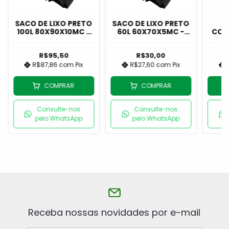
SACO DE LIXO PRETO
SACO DE LIXO PRETO
L
100L 80X90X10MC -
60L 60X70X5MC -
CON
GENTIL
GENTIL
R$95,50
R$30,00
R$87,86
com
Pix
R$27,60
com
Pix
COMPRAR
COMPRAR
Consulte-nos
Consulte-nos
pelo WhatsApp
pelo WhatsApp
Receba nossas novidades por e-mail